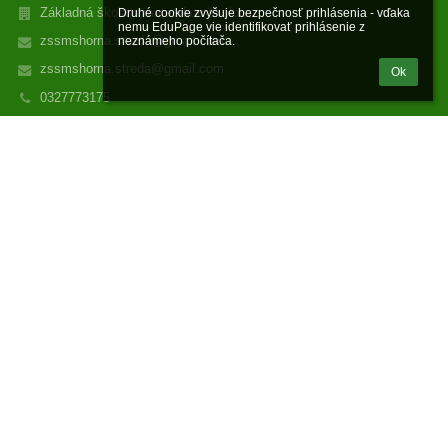
Základná škola s materskou školou
Druhé cookie zvyšuje bezpečnosť prihlásenia - vďaka 
nemu EduPage vie identifikovať prihlásenie z 
zssmshorna.streda@gmail.com
neznámeho počítača.
zssmshorna.streda@gmail.com
Ok
0327773175
+42132/7773175 - riaditeľ školy
+42132/7773112 - ekonómka
+42132/7773102 - materská škola
+42132/6401592 - vedúca školskej jedálne,
Školská jedáleň e-mail= sjhorna.streda@gmail.com
Webová adresa - www.zssmshornastreda.sk
Partizánska 391
916 24 Horná Streda
Slovakia
IČO=36125440
zssmshorna.streda@gmail.com,
mshorna.streda1@gmail.com .
www.zssmshornastreda.sk
Fotogaléria
zatiaľ žiadne údaje