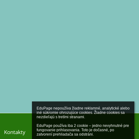
EduPage nepoužíva žiadne reklamné, analytické alebo 
iné súkromie ohrozujúce cookies. Žiadne cookies sa 
nezdieľajú s tretími stranami.

EduPage používa iba 2 cookie – jedno nevyhnutné pre 
fungovanie prihlasovania. Toto je dočasné, po 
Kontakty
zatvorení prehliadača sa odstráni.
